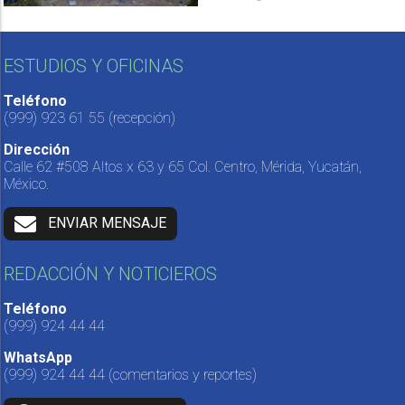
ESTUDIOS Y OFICINAS
Teléfono
(999) 923 61 55
(recepción)
Dirección
Calle 62 #508 Altos x 63 y 65 Col. Centro, Mérida, Yucatán,
México.
ENVIAR MENSAJE
REDACCIÓN Y NOTICIEROS
Teléfono
(999) 924 44 44
WhatsApp
(999) 924 44 44
(comentarios y reportes)