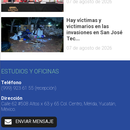
07 de agosto de 2026
Hay víctimas y
victimarios en las
invasiones en San José
Tec...
07 de agosto de 2026
ESTUDIOS Y OFICINAS
Teléfono
(999) 923 61 55
(recepción)
Dirección
Calle 62 #508 Altos x 63 y 65 Col. Centro, Mérida, Yucatán,
México.
ENVIAR MENSAJE