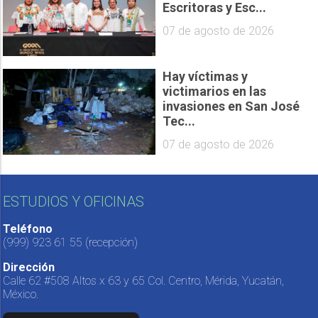
Escritoras y Esc...
07 de agosto de 2026
Hay víctimas y
victimarios en las
invasiones en San José
Tec...
07 de agosto de 2026
ESTUDIOS Y OFICINAS
Teléfono
(999) 923 61 55
(recepción)
Dirección
Calle 62 #508 Altos x 63 y 65 Col. Centro, Mérida, Yucatán,
México.