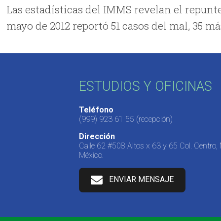
Las estadísticas del IMMS revelan el repunt
mayo de 2012 reportó 51 casos del mal, 35 má
ESTUDIOS Y OFICINAS
Teléfono
(999) 923 61 55
(recepción)
Dirección
Calle 62 #508 Altos x 63 y 65 Col. Centro,
México.
ENVIAR MENSAJE