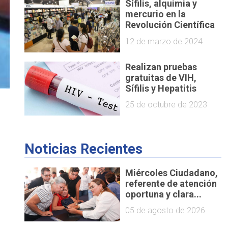
Sífilis, alquimia y
mercurio en la
Revolución Científica
12 de marzo de 2024
Realizan pruebas
gratuitas de VIH,
Sífilis y Hepatitis
25 de octubre de 2023
Noticias Recientes
Miércoles Ciudadano,
referente de atención
oportuna y clara...
e
05 de agosto de 2026