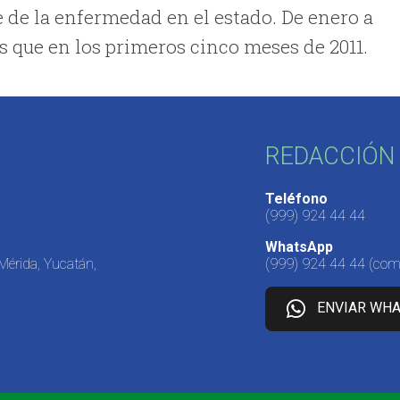
e de la enfermedad en el estado. De enero a
s que en los primeros cinco meses de 2011.
REDACCIÓN 
Teléfono
(999) 924 44 44
WhatsApp
 Mérida, Yucatán,
(999) 924 44 44
(come
ENVIAR WH