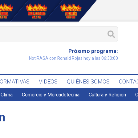
Próximo programa:
NotiRASA con Ronald Rojas hoy a las 06:30:00
FORMATIVAS
VIDEOS
QUIÉNES SOMOS
CONTA
Clima
Comercio y Mercadotecnia
Cultura y Religión
C
án