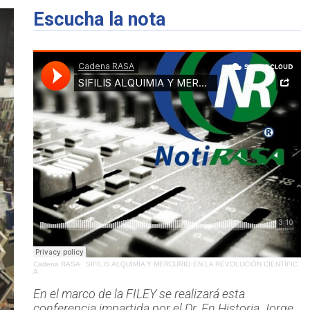
Escucha la nota
Cadena RASA
·
SIFILIS ALQUIMIA Y MERCURIO EN LA REVOLUCIÓN CIENTÍFIC
A
En el marco de la FILEY se realizará esta
conferencia impartida por el Dr. En Historia Jorge