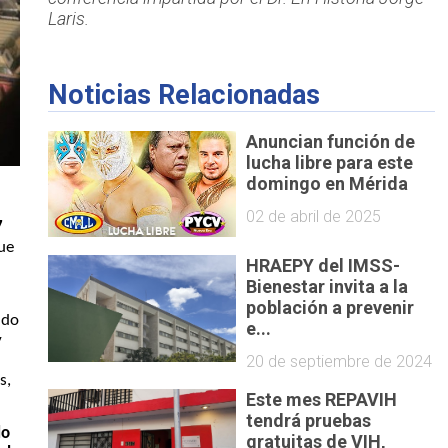
Laris.
Noticias Relacionadas
Anuncian función de
lucha libre para este
domingo en Mérida
02 de abril de 2025
7
que
HRAEPY del IMSS-
Bienestar invita a la
población a prevenir
ndo
e...
y
20 de septiembre de 2024
s,
Este mes REPAVIH
tendrá pruebas
do
gratuitas de VIH,