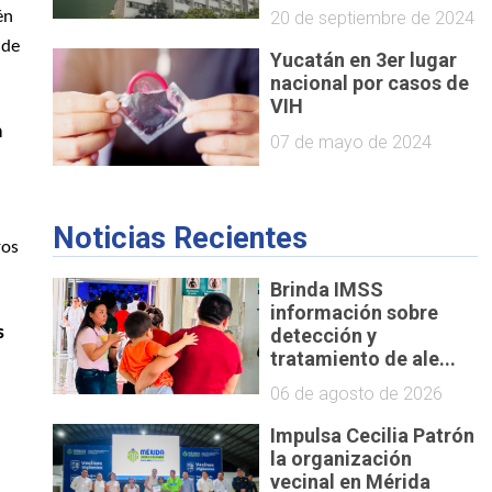
én
20 de septiembre de 2024
 de
Yucatán en 3er lugar
nacional por casos de
VIH
a
07 de mayo de 2024
Noticias Recientes
ros
Brinda IMSS
información sobre
detección y
s
tratamiento de ale...
06 de agosto de 2026
Impulsa Cecilia Patrón
la organización
vecinal en Mérida