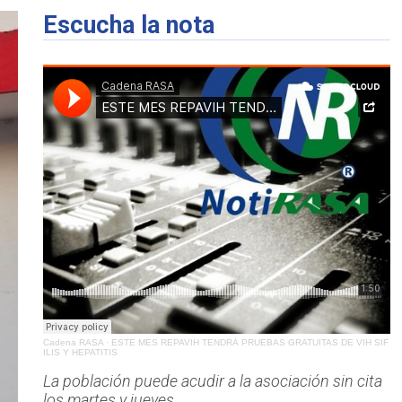
Escucha la nota
Cadena RASA
·
ESTE MES REPAVIH TENDRÁ PRUEBAS GRATUITAS DE VIH SIF
ILIS Y HEPATITIS
La población puede acudir a la asociación sin cita
los martes y jueves.