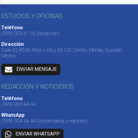
ESTUDIOS Y OFICINAS
Teléfono
(999) 923 61 55
(recepción)
Dirección
Calle 62 #508 Altos x 63 y 65 Col. Centro, Mérida, Yucatán,
México.
ENVIAR MENSAJE
REDACCIÓN Y NOTICIEROS
Teléfono
(999) 924 44 44
WhatsApp
(999) 924 44 44
(comentarios y reportes)
ENVIAR WHATSAPP