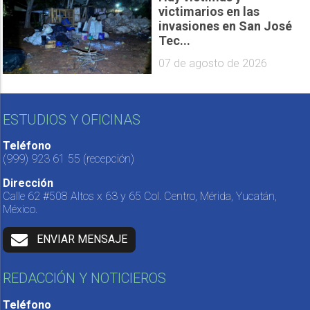
victimarios en las
invasiones en San José
Tec...
07 de agosto de 2026
ESTUDIOS Y OFICINAS
Teléfono
(999) 923 61 55
(recepción)
Dirección
Calle 62 #508 Altos x 63 y 65 Col. Centro, Mérida, Yucatán,
México.
ENVIAR MENSAJE
REDACCIÓN Y NOTICIEROS
Teléfono