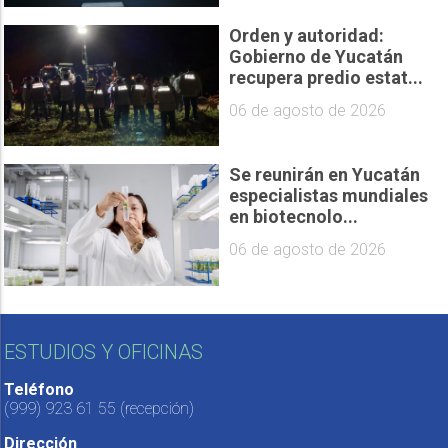
Orden y autoridad:
Gobierno de Yucatán
recupera predio estat...
06 de agosto de 2026
Se reunirán en Yucatán
especialistas mundiales
en biotecnolo...
06 de agosto de 2026
ESTUDIOS Y OFICINAS
Teléfono
(999) 923 61 55
(recepción)
Dirección