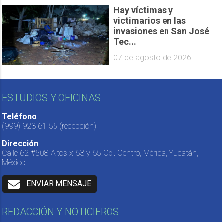
Hay víctimas y
victimarios en las
invasiones en San José
Tec...
07 de agosto de 2026
ESTUDIOS Y OFICINAS
Teléfono
(999) 923 61 55
(recepción)
Dirección
Calle 62 #508 Altos x 63 y 65 Col. Centro, Mérida, Yucatán,
México.
ENVIAR MENSAJE
REDACCIÓN Y NOTICIEROS