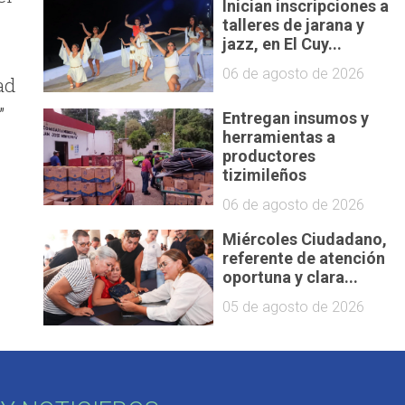
Inician inscripciones a
talleres de jarana y
jazz, en El Cuy...
06 de agosto de 2026
ad
”
Entregan insumos y
herramientas a
productores
tizimileños
06 de agosto de 2026
Miércoles Ciudadano,
referente de atención
oportuna y clara...
05 de agosto de 2026