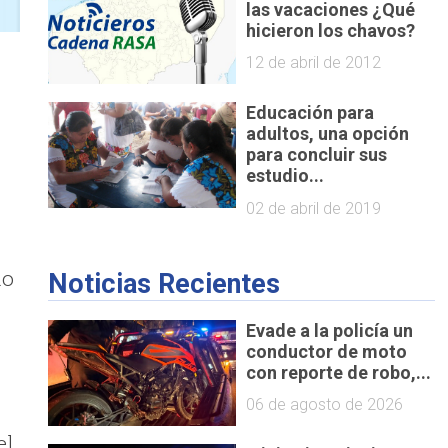
las vacaciones ¿Qué
hicieron los chavos?
12 de abril de 2012
Educación para
adultos, una opción
para concluir sus
estudio...
02 de abril de 2019
do
Noticias Recientes
Evade a la policía un
conductor de moto
con reporte de robo,...
06 de agosto de 2026
el