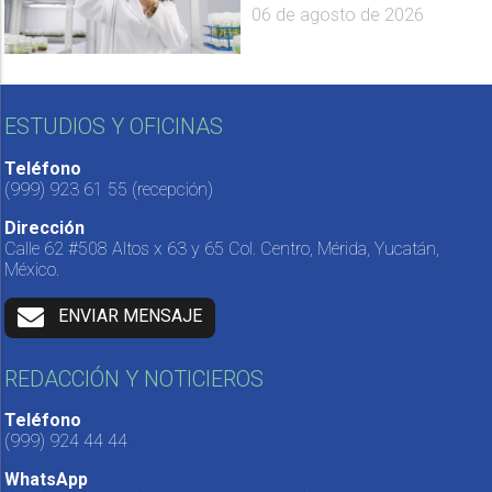
06 de agosto de 2026
ESTUDIOS Y OFICINAS
Teléfono
(999) 923 61 55
(recepción)
Dirección
Calle 62 #508 Altos x 63 y 65 Col. Centro, Mérida, Yucatán,
México.
ENVIAR MENSAJE
REDACCIÓN Y NOTICIEROS
Teléfono
(999) 924 44 44
WhatsApp