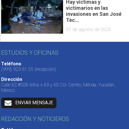
Hay víctimas y
victimarios en las
invasiones en San José
Tec...
07 de agosto de 2026
ESTUDIOS Y OFICINAS
Teléfono
(999) 923 61 55
(recepción)
Dirección
Calle 62 #508 Altos x 63 y 65 Col. Centro, Mérida, Yucatán,
México.
ENVIAR MENSAJE
REDACCIÓN Y NOTICIEROS