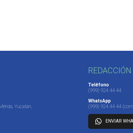
REDACCIÓN 
Teléfono
(999) 924 44 44
WhatsApp
 Mérida, Yucatán,
(999) 924 44 44
(come
ENVIAR WH