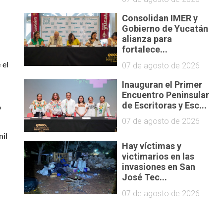
Consolidan IMER y
Gobierno de Yucatán
alianza para
fortalece...
el 
07 de agosto de 2026
Inauguran el Primer
Encuentro Peninsular
de Escritoras y Esc...
 
07 de agosto de 2026
il 
Hay víctimas y
victimarios en las
invasiones en San
José Tec...
07 de agosto de 2026