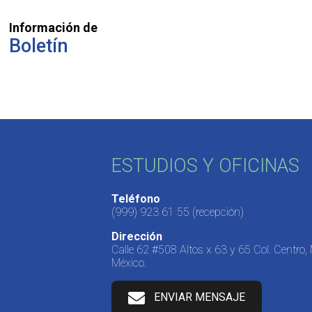
Información de
Boletín
ESTUDIOS Y OFICINAS
Teléfono
(999) 923 61 55
(recepción)
Dirección
Calle 62 #508 Altos x 63 y 65 Col. Centro,
México.
ENVIAR MENSAJE