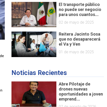
El transporte público
no puede ser negocio
para unos cuantos...
02 de mayo de 2025
Reitera Jacinto Sosa
que no desaparecerá
el Va y Ven
01 de mayo de 2025
de 
Noticias Recientes
Abre Pilotaje de
drones nuevas
n 
oportunidades a joven
emprend...
07 de agosto de 2026