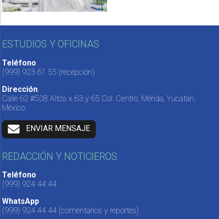
ESTUDIOS Y OFICINAS
Teléfono
(999) 923 61 55
(recepción)
Dirección
Calle 62 #508 Altos x 63 y 65 Col. Centro, Mérida, Yucatán,
México.
ENVIAR MENSAJE
REDACCIÓN Y NOTICIEROS
Teléfono
(999) 924 44 44
WhatsApp
(999) 924 44 44
(comentarios y reportes)