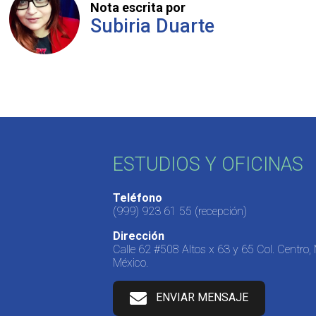
Nota escrita por
Subiria Duarte
ESTUDIOS Y OFICINAS
Teléfono
(999) 923 61 55
(recepción)
Dirección
Calle 62 #508 Altos x 63 y 65 Col. Centro,
México.
ENVIAR MENSAJE