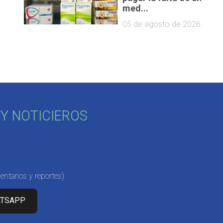
med...
05 de agosto de 2026
Y NOTICIEROS
ntarios y reportes)
ATSAPP