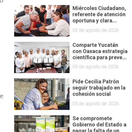
to
Miércoles Ciudadano,
referente de atención
oportuna y clara...
05 de agosto de 2026
Comparte Yucatán
con Oaxaca estrategia
científica para preve...
05 de agosto de 2026
Pide Cecilia Patrón
seguir trabajado en la
cohesión social
ue
05 de agosto de 2026
Se compromete
Gobierno del Estado a
pagar la falta de un