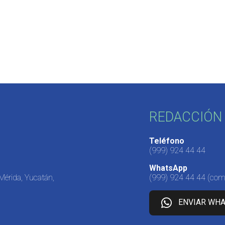
REDACCIÓN 
Teléfono
(999) 924 44 44
WhatsApp
 Mérida, Yucatán,
(999) 924 44 44
(come
ENVIAR WH