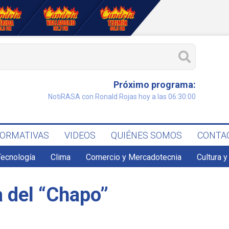
Próximo programa:
NotiRASA con Ronald Rojas hoy a las 06:30:00
FORMATIVAS
VIDEOS
QUIÉNES SOMOS
CONTA
Tecnología
Clima
Comercio y Mercadotecnia
Cultura y
 del “Chapo”