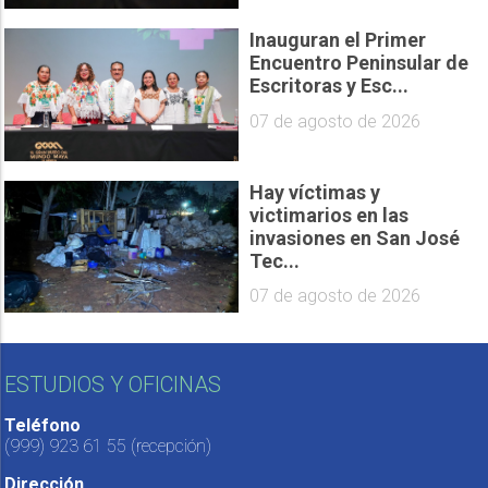
Inauguran el Primer
Encuentro Peninsular de
Escritoras y Esc...
07 de agosto de 2026
Hay víctimas y
victimarios en las
invasiones en San José
Tec...
07 de agosto de 2026
ESTUDIOS Y OFICINAS
Teléfono
(999) 923 61 55
(recepción)
Dirección