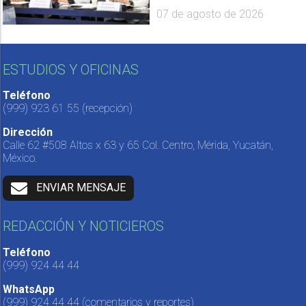
07 de agosto de 2026
ESTUDIOS Y OFICINAS
Teléfono
(999) 923 61 55
(recepción)
Dirección
Calle 62 #508 Altos x 63 y 65 Col. Centro, Mérida, Yucatán,
México.
ENVIAR MENSAJE
REDACCIÓN Y NOTICIEROS
Teléfono
(999) 924 44 44
WhatsApp
(999) 924 44 44
(comentarios y reportes)