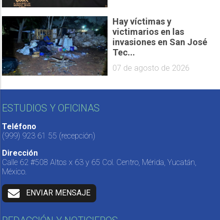
Hay víctimas y
victimarios en las
invasiones en San José
Tec...
07 de agosto de 2026
ESTUDIOS Y OFICINAS
Teléfono
(999) 923 61 55
(recepción)
Dirección
Calle 62 #508 Altos x 63 y 65 Col. Centro, Mérida, Yucatán,
México.
ENVIAR MENSAJE