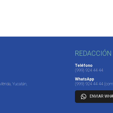
REDACCIÓN 
Teléfono
(999) 924 44 44
WhatsApp
 Mérida, Yucatán,
(999) 924 44 44
(come
ENVIAR WH