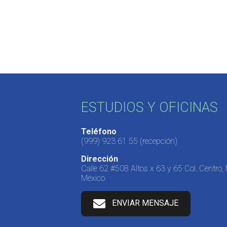
ESTUDIOS Y OFICINAS
Teléfono
(999) 923 61 55
(recepción)
Dirección
Calle 62 #508 Altos x 63 y 65 Col. Centro,
México.
ENVIAR MENSAJE