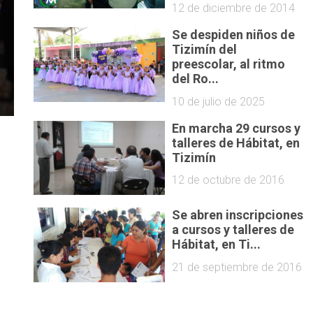
12 de diciembre de 2014
Se despiden niños de
Tizimín del
preescolar, al ritmo
del Ro...
10 de julio de 2025
En marcha 29 cursos y
talleres de Hábitat, en
Tizimín
12 de octubre de 2016
Se abren inscripciones
a cursos y talleres de
Hábitat, en Ti...
21 de septiembre de 2016