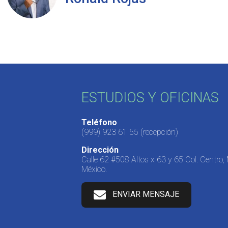
ESTUDIOS Y OFICINAS
Teléfono
(999) 923 61 55
(recepción)
Dirección
Calle 62 #508 Altos x 63 y 65 Col. Centro,
México.
ENVIAR MENSAJE