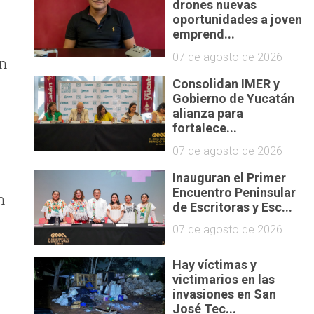
drones nuevas
oportunidades a joven
emprend...
07 de agosto de 2026
án
Consolidan IMER y
Gobierno de Yucatán
alianza para
fortalece...
07 de agosto de 2026
Inauguran el Primer
Encuentro Peninsular
n
de Escritoras y Esc...
07 de agosto de 2026
Hay víctimas y
victimarios en las
invasiones en San
José Tec...