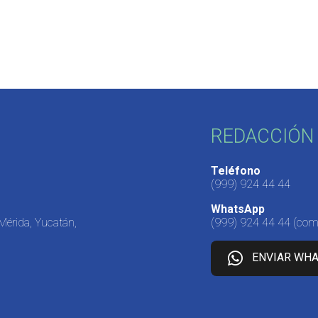
REDACCIÓN 
Teléfono
(999) 924 44 44
WhatsApp
 Mérida, Yucatán,
(999) 924 44 44
(come
ENVIAR WH