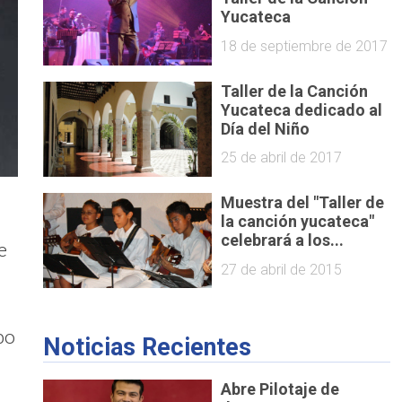
Yucateca
18 de septiembre de 2017
Taller de la Canción
Yucateca dedicado al
Día del Niño
25 de abril de 2017
Muestra del "Taller de
la canción yucateca"
celebrará a los...
e
27 de abril de 2015
bo
Noticias Recientes
Abre Pilotaje de