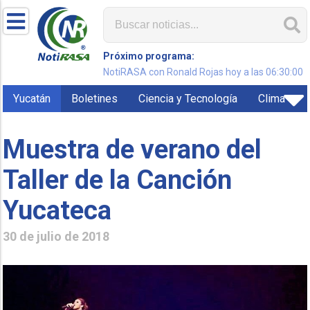
Próximo programa:
NotiRASA con Ronald Rojas hoy a las 06:30:00
Yucatán
Boletines
Ciencia y Tecnología
Clima
Muestra de verano del
Taller de la Canción
Yucateca
30 de julio de 2018