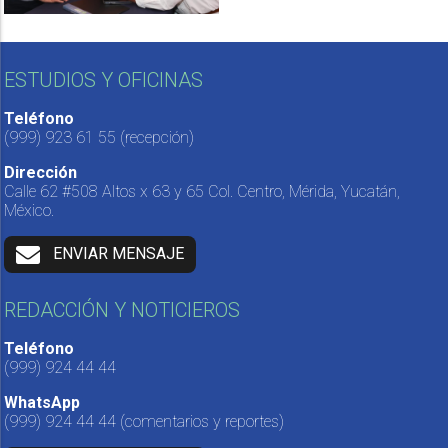
ESTUDIOS Y OFICINAS
Teléfono
(999) 923 61 55
(recepción)
Dirección
Calle 62 #508 Altos x 63 y 65 Col. Centro, Mérida, Yucatán,
México.
ENVIAR MENSAJE
REDACCIÓN Y NOTICIEROS
Teléfono
(999) 924 44 44
WhatsApp
(999) 924 44 44
(comentarios y reportes)