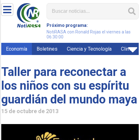
Próximo programa:
NotiRASA con Ronald Rojas el viernes a las
06:30:00
Economía
Boletines
Ciencia y Tecnología
Clima
Taller para reconectar a
los niños con su espíritu
guardián del mundo maya
15 de octubre de 2013