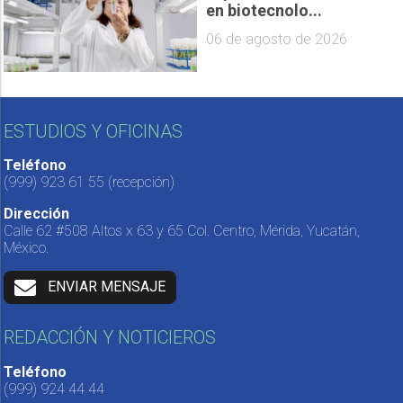
en biotecnolo...
06 de agosto de 2026
ESTUDIOS Y OFICINAS
Teléfono
(999) 923 61 55
(recepción)
Dirección
Calle 62 #508 Altos x 63 y 65 Col. Centro, Mérida, Yucatán,
México.
ENVIAR MENSAJE
REDACCIÓN Y NOTICIEROS
Teléfono
(999) 924 44 44