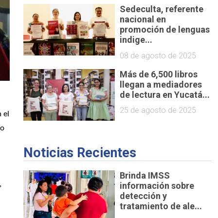
Sedeculta, referente
nacional en
promoción de lenguas
indige...
08 de agosto de 2025
Más de 6,500 libros
llegan a mediadores
de lectura en Yucatá...
25 de agosto de 2025
n el
o 
Noticias Recientes
Brinda IMSS
 
información sobre
detección y
tratamiento de ale...