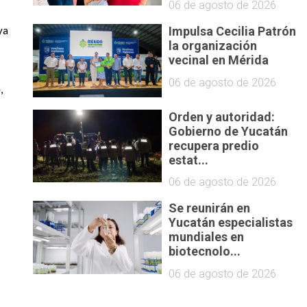
06 de agosto de 2026
Impulsa Cecilia Patrón
a 
la organización
vecinal en Mérida
06 de agosto de 2026
 
Orden y autoridad:
Gobierno de Yucatán
recupera predio
estat...
06 de agosto de 2026
Se reunirán en
Yucatán especialistas
mundiales en
biotecnolo...
06 de agosto de 2026