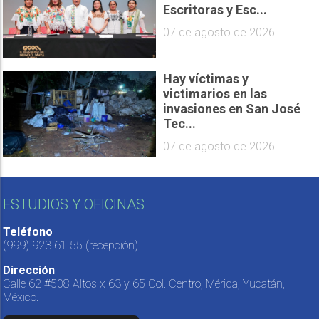
Escritoras y Esc...
07 de agosto de 2026
Hay víctimas y
victimarios en las
invasiones en San José
Tec...
07 de agosto de 2026
ESTUDIOS Y OFICINAS
Teléfono
(999) 923 61 55
(recepción)
Dirección
Calle 62 #508 Altos x 63 y 65 Col. Centro, Mérida, Yucatán,
México.