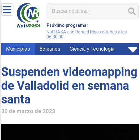
Próximo programa:
NotiRASA con Ronald Rojas el lunes a las
06:30:00
Municipios
Boletines
Ciencia y Tecnología
Suspenden videomapping
de Valladolid en semana
santa
30 de marzo de 2023