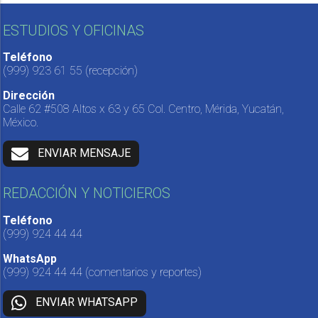
ESTUDIOS Y OFICINAS
Teléfono
(999) 923 61 55
(recepción)
Dirección
Calle 62 #508 Altos x 63 y 65 Col. Centro, Mérida, Yucatán,
México.
ENVIAR MENSAJE
REDACCIÓN Y NOTICIEROS
Teléfono
(999) 924 44 44
WhatsApp
(999) 924 44 44
(comentarios y reportes)
ENVIAR WHATSAPP