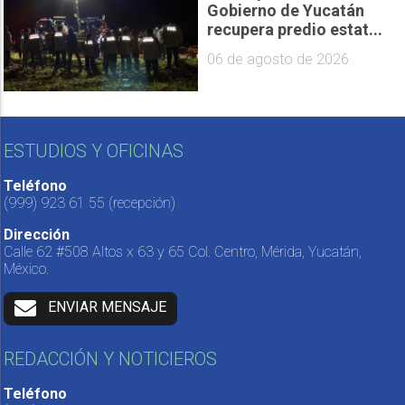
Gobierno de Yucatán
recupera predio estat...
06 de agosto de 2026
ESTUDIOS Y OFICINAS
Teléfono
(999) 923 61 55
(recepción)
Dirección
Calle 62 #508 Altos x 63 y 65 Col. Centro, Mérida, Yucatán,
México.
ENVIAR MENSAJE
REDACCIÓN Y NOTICIEROS
Teléfono