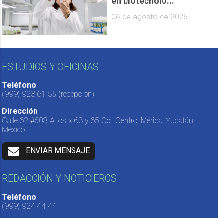
en biotecnolo...
06 de agosto de 2026
ESTUDIOS Y OFICINAS
Teléfono
(999) 923 61 55
(recepción)
Dirección
Calle 62 #508 Altos x 63 y 65 Col. Centro, Mérida, Yucatán,
México.
ENVIAR MENSAJE
REDACCIÓN Y NOTICIEROS
Teléfono
(999) 924 44 44