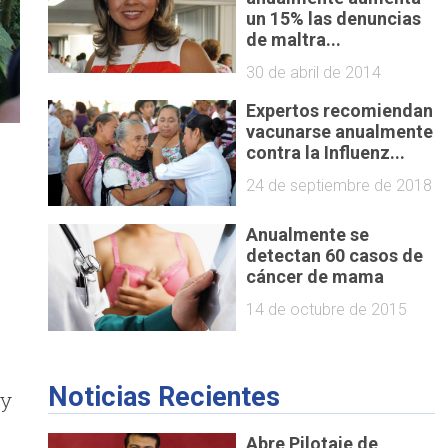
un 15% las denuncias
de maltra...
30 de abril de 2014
Expertos recomiendan
vacunarse anualmente
contra la Influenz...
24 de septiembre de 2018
s
Anualmente se
detectan 60 casos de
cáncer de mama
14 de octubre de 2015
Noticias Recientes
 y
Abre Pilotaje de