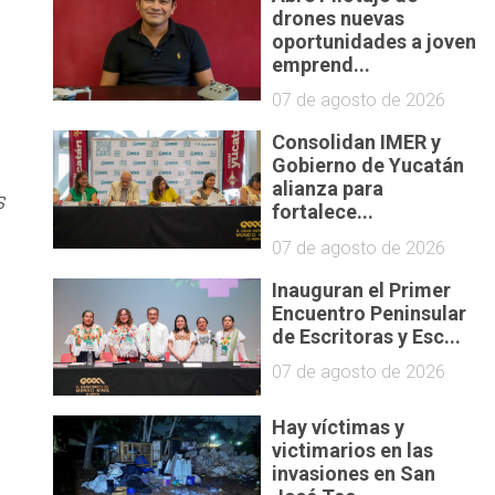
drones nuevas
oportunidades a joven
emprend...
07 de agosto de 2026
Consolidan IMER y
Gobierno de Yucatán
alianza para
s
fortalece...
07 de agosto de 2026
Inauguran el Primer
Encuentro Peninsular
de Escritoras y Esc...
s
07 de agosto de 2026
Hay víctimas y
victimarios en las
invasiones en San