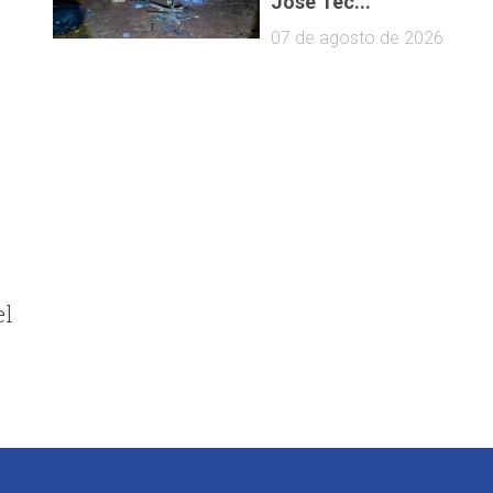
José Tec...
07 de agosto de 2026
el