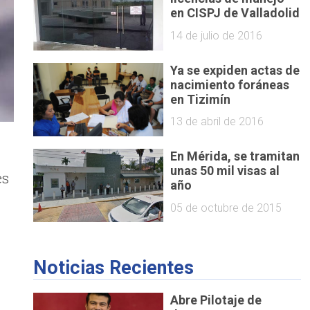
en CISPJ de Valladolid
14 de julio de 2016
Ya se expiden actas de
nacimiento foráneas
en Tizimín
13 de abril de 2016
En Mérida, se tramitan
unas 50 mil visas al
es
año
05 de octubre de 2015
Noticias Recientes
Abre Pilotaje de