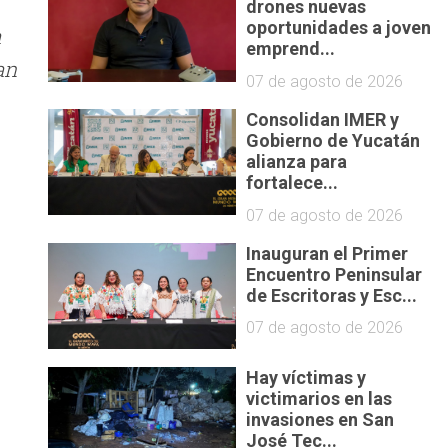
drones nuevas
oportunidades a joven
a
emprend...
an
07 de agosto de 2026
Consolidan IMER y
Gobierno de Yucatán
alianza para
fortalece...
s
07 de agosto de 2026
Inauguran el Primer
Encuentro Peninsular
de Escritoras y Esc...
07 de agosto de 2026
Hay víctimas y
victimarios en las
invasiones en San
José Tec...