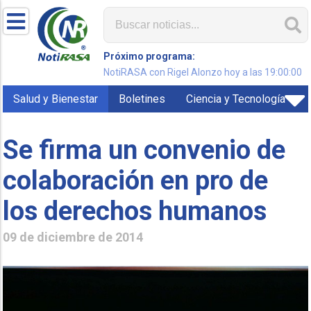
Próximo programa:
NotiRASA con Rigel Alonzo hoy a las 19:00:00
Salud y Bienestar
Boletines
Ciencia y Tecnología
Se firma un convenio de
colaboración en pro de
los derechos humanos
09 de diciembre de 2014