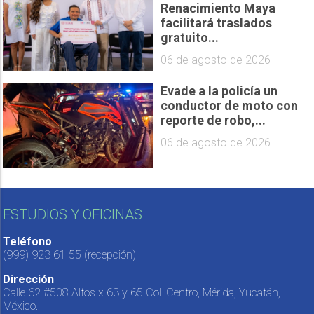
Renacimiento Maya
facilitará traslados
gratuito...
06 de agosto de 2026
Evade a la policía un
conductor de moto con
reporte de robo,...
06 de agosto de 2026
ESTUDIOS Y OFICINAS
Teléfono
(999) 923 61 55
(recepción)
Dirección
Calle 62 #508 Altos x 63 y 65 Col. Centro, Mérida, Yucatán,
México.