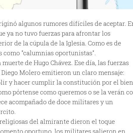
iginó algunos rumores difíciles de aceptar. E
e ya no tuvo fuerzas para afrontar los
erior de la cúpula de la Iglesia. Como es de
es como "calumnias oportunistas".
a muerte de Hugo Chávez. Ese día, las fuerzas
 Diego Molero emitieron un claro mensaje:
r y hacer cumplir la constitución por el bie
e como pórtense como queremos o se la verán c
rece acompañado de doce militares y un
rcito.
 religiosas del almirante dieron el toque
omento oportuno, los militares salieron en