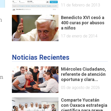
11 de febrero de 2013
Benedicto XVI cesó a
n
400 curas por abusos
a niños
17 de enero de 2014
Noticias Recientes
n
Miércoles Ciudadano,
referente de atención
on
oportuna y clara...
05 de agosto de 2026
Comparte Yucatán
con Oaxaca estrategia
científica para preve...