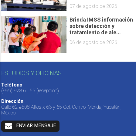
07 de agosto de 2026
Brinda IMSS información
sobre detección y
tratamiento de ale...
06 de agosto de 2026
ESTUDIOS Y OFICINAS
Teléfono
(999) 923 61 55
(recepción)
Dirección
Calle 62 #508 Altos x 63 y 65 Col. Centro, Mérida, Yucatán,
México.
ENVIAR MENSAJE