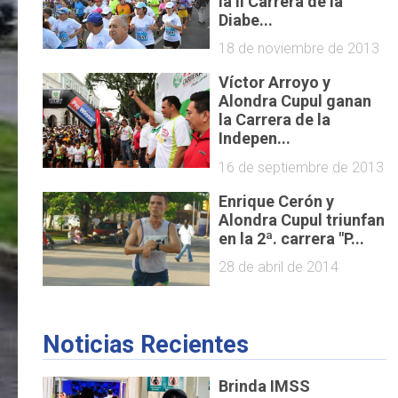
la II Carrera de la
Diabe...
18 de noviembre de 2013
Víctor Arroyo y
Alondra Cupul ganan
la Carrera de la
Indepen...
16 de septiembre de 2013
Enrique Cerón y
Alondra Cupul triunfan
en la 2ª. carrera "P...
28 de abril de 2014
Noticias Recientes
Brinda IMSS