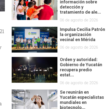
información sobre
detección y
tratamiento de ale...
06 de agosto de 2026
Impulsa Cecilia Patrón
21
la organización
vecinal en Mérida
y
06 de agosto de 2026
Orden y autoridad:
Gobierno de Yucatán
recupera predio
estat...
06 de agosto de 2026
Se reunirán en
Yucatán especialistas
mundiales en
a
biotecnolo...