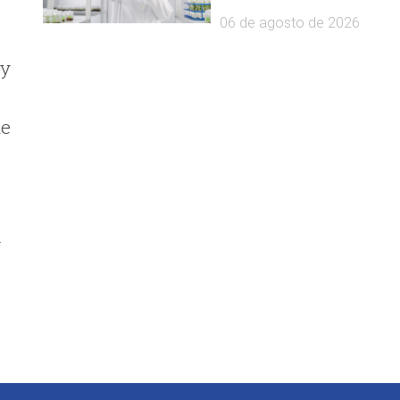
06 de agosto de 2026
 y
ue
y