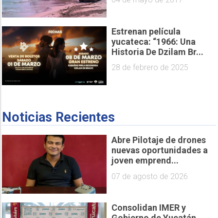
Estrenan película
yucateca: “1966: Una
Historia De Dzilam Br...
28 de febrero de 2025
Noticias Recientes
Abre Pilotaje de drones
nuevas oportunidades a
joven emprend...
07 de agosto de 2026
Consolidan IMER y
Gobierno de Yucatán