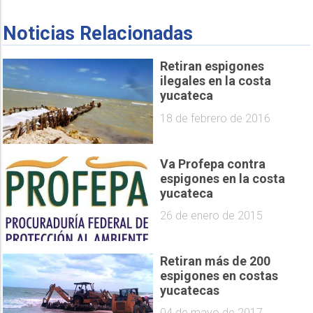
Noticias Relacionadas
Retiran espigones
ilegales en la costa
yucateca
18 de febrero de 2016
Va Profepa contra
espigones en la costa
yucateca
26 de enero de 2015
Retiran más de 200
espigones en costas
yucatecas
04 de mayo de 2017