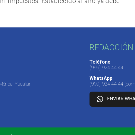
ni impuestos. Establecido al año ya debe
REDACCIÓN 
Teléfono
(999) 924 44 44
WhatsApp
 Mérida, Yucatán,
(999) 924 44 44
(come
ENVIAR WH