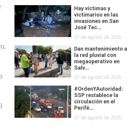
e
Hay víctimas y
victimarios en las
invasiones en San
José Tec...
07 de agosto de 2026
o,
Dan mantenimiento a
la red pluvial con
megaoperativo en
Salv...
o
07 de agosto de 2026
#OrdenYAutoridad:
SSP restablece la
circulación en el
l
Perifé...
07 de agosto de 2026