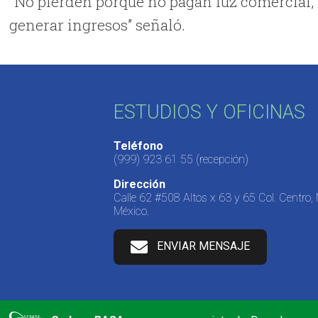
“No pierden porque no pagan luz comercial, 
generar ingresos” señaló.
ESTUDIOS Y OFICINAS
Teléfono
(999) 923 61 55
(recepción)
Dirección
Calle 62 #508 Altos x 63 y 65 Col. Centro,
México.
ENVIAR MENSAJE