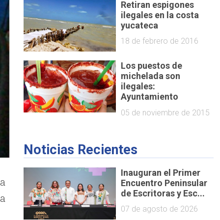
Retiran espigones
ilegales en la costa
yucateca
18 de febrero de 2016
Los puestos de
michelada son
ilegales:
Ayuntamiento
05 de noviembre de 2015
Noticias Recientes
Inauguran el Primer
la
Encuentro Peninsular
de Escritoras y Esc...
la
07 de agosto de 2026