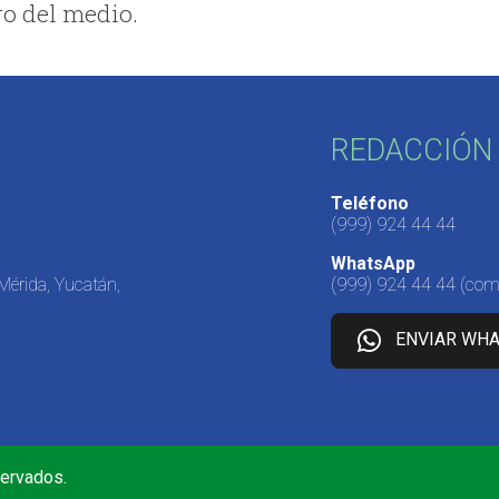
ro del medio.
REDACCIÓN 
Teléfono
(999) 924 44 44
WhatsApp
 Mérida, Yucatán,
(999) 924 44 44
(come
ENVIAR WH
servados.