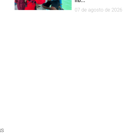
lib...
07 de agosto de 2026
us