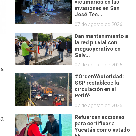
victimarios en las
invasiones en San
José Tec...
07 de agosto de 2026
Dan mantenimiento a
la red pluvial con
megaoperativo en
Salv...
07 de agosto de 2026
ba
#OrdenYAutoridad:
SSP restablece la
circulación en el
Perifé...
07 de agosto de 2026
Refuerzan acciones
la
para certificar a
Yucatán como estado