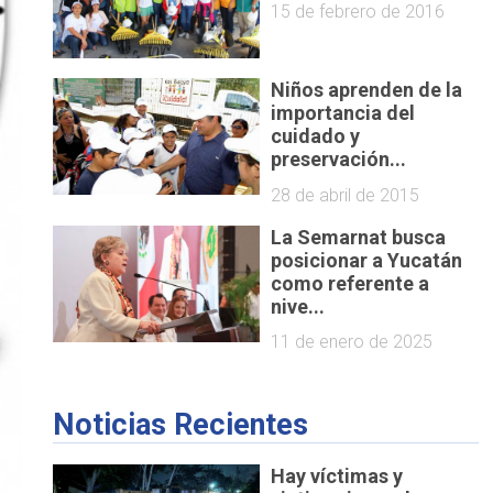
15 de febrero de 2016
Niños aprenden de la
importancia del
cuidado y
preservación...
28 de abril de 2015
La Semarnat busca
posicionar a Yucatán
como referente a
nive...
11 de enero de 2025
Noticias Recientes
Hay víctimas y