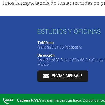
hijos la importancia de tomar medidas en p
ESTUDIOS Y OFICINAS
Teléfono
(999) 923 61 55
(recepción)
Dirección
Calle 62 #508 Altos x 63 y 65 Col. Centro,
México.
ENVIAR MENSAJE
Cadena RASA
es una marca registrada. Derechos re