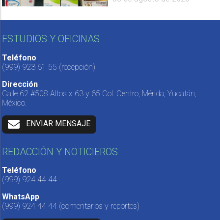
ESTUDIOS Y OFICINAS
Teléfono
(999) 923 61 55
(recepción)
Dirección
Calle 62 #508 Altos x 63 y 65 Col. Centro, Mérida, Yucatán,
México.
ENVIAR MENSAJE
REDACCIÓN Y NOTICIEROS
Teléfono
(999) 924 44 44
WhatsApp
(999) 924 44 44
(comentarios y reportes)