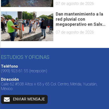
07 de agosto de 2026
Dan mantenimiento a la
red pluvial con
megaoperativo en Salv...
07 de agosto de 2026
ESTUDIOS Y OFICINAS
Teléfono
(999) 923 61 55
(recepción)
Dirección
Calle 62 #508 Altos x 63 y 65 Col. Centro, Mérida, Yucatán,
México.
ENVIAR MENSAJE