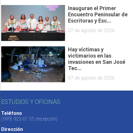
Inauguran el Primer
Encuentro Peninsular de
Escritoras y Esc...
07 de agosto de 2026
Hay víctimas y
victimarios en las
invasiones en San José
Tec...
07 de agosto de 2026
ESTUDIOS Y OFICINAS
Teléfono
(999) 923 61 55
(recepción)
Dirección