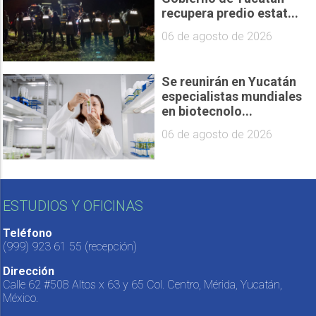
recupera predio estat...
06 de agosto de 2026
Se reunirán en Yucatán
especialistas mundiales
en biotecnolo...
06 de agosto de 2026
ESTUDIOS Y OFICINAS
Teléfono
(999) 923 61 55
(recepción)
Dirección
Calle 62 #508 Altos x 63 y 65 Col. Centro, Mérida, Yucatán,
México.