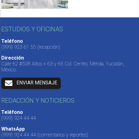
ESTUDIOS Y OFICINAS
Teléfono
(999) 923 61 55
(recepción)
Dirección
Calle 62 #508 Altos x 63 y 65 Col. Centro, Mérida, Yucatán,
México.
ENVIAR MENSAJE
REDACCIÓN Y NOTICIEROS
Teléfono
(999) 924 44 44
WhatsApp
(999) 924 44 44
(comentarios y reportes)