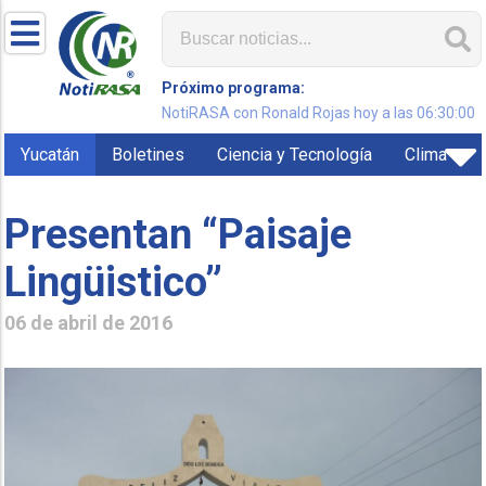
Próximo programa:
NotiRASA con Ronald Rojas hoy a las 06:30:00
Yucatán
Boletines
Ciencia y Tecnología
Clima
Presentan “Paisaje
Lingüistico”
06 de abril de 2016