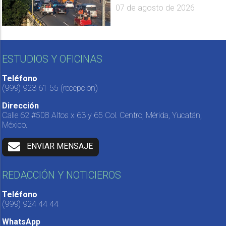
07 de agosto de 2026
ESTUDIOS Y OFICINAS
Teléfono
(999) 923 61 55
(recepción)
Dirección
Calle 62 #508 Altos x 63 y 65 Col. Centro, Mérida, Yucatán,
México.
ENVIAR MENSAJE
REDACCIÓN Y NOTICIEROS
Teléfono
(999) 924 44 44
WhatsApp