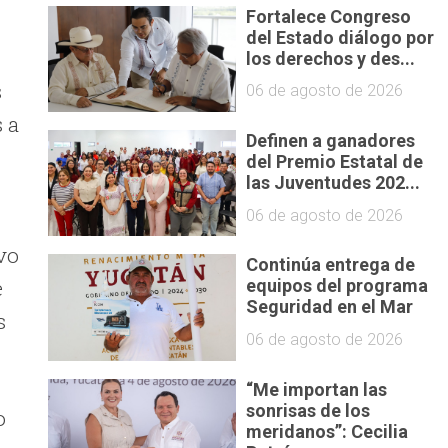
Fortalece Congreso
del Estado diálogo por
los derechos y des...
s
06 de agosto de 2026
 a
Definen a ganadores
del Premio Estatal de
las Juventudes 202...
06 de agosto de 2026
vo
Continúa entrega de
e
equipos del programa
Seguridad en el Mar
s
06 de agosto de 2026
“Me importan las
sonrisas de los
o
meridanos”: Cecilia