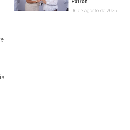
o
Patrón
s
06 de agosto de 2026
re
n
ia