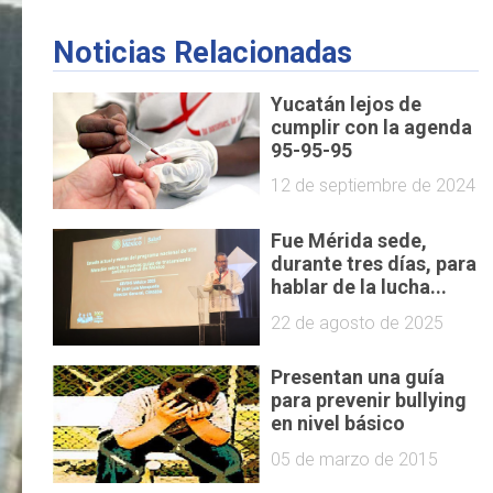
Noticias Relacionadas
Yucatán lejos de
cumplir con la agenda
95-95-95
12 de septiembre de 2024
Fue Mérida sede,
durante tres días, para
hablar de la lucha...
22 de agosto de 2025
Presentan una guía
para prevenir bullying
en nivel básico
05 de marzo de 2015