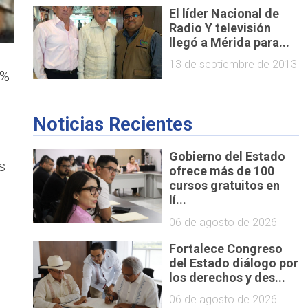
El líder Nacional de
Radio Y televisión
llegó a Mérida para...
13 de septiembre de 2013
0%
Noticias Recientes
Gobierno del Estado
s
ofrece más de 100
cursos gratuitos en
lí...
06 de agosto de 2026
Fortalece Congreso
del Estado diálogo por
los derechos y des...
06 de agosto de 2026