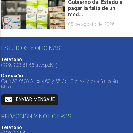
Gobierno del Estado a
pagar la falta de un
med...
05 de agosto de 2026
ESTUDIOS Y OFICINAS
Teléfono
(999) 923 61 55
(recepción)
Dirección
Calle 62 #508 Altos x 63 y 65 Col. Centro, Mérida, Yucatán,
México.
ENVIAR MENSAJE
REDACCIÓN Y NOTICIEROS
Teléfono