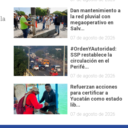
Dan mantenimiento a
la red pluvial con
la
megaoperativo en
Salv...
07 de agosto de 2026
#OrdenYAutoridad:
SSP restablece la
circulación en el
Perifé...
07 de agosto de 2026
Refuerzan acciones
para certificar a
Yucatán como estado
lib...
07 de agosto de 2026