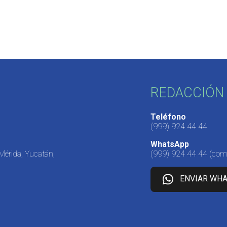
REDACCIÓN 
Teléfono
(999) 924 44 44
WhatsApp
 Mérida, Yucatán,
(999) 924 44 44
(come
ENVIAR WH