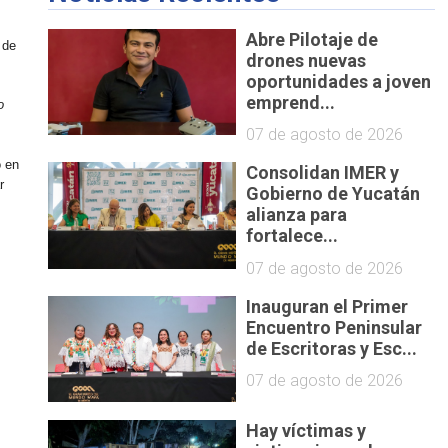
Abre Pilotaje de
 de
drones nuevas
oportunidades a joven
emprend...
o
07 de agosto de 2026
o en
Consolidan IMER y
r
Gobierno de Yucatán
alianza para
fortalece...
07 de agosto de 2026
Inauguran el Primer
Encuentro Peninsular
de Escritoras y Esc...
07 de agosto de 2026
Hay víctimas y