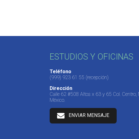
ESTUDIOS Y OFICINAS
Teléfono
(999) 923 61 55
(recepción)
Dirección
Calle 62 #508 Altos x 63 y 65 Col. Centro,
México.
ENVIAR MENSAJE