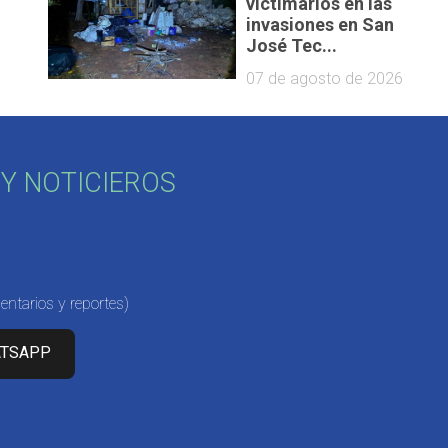
victimarios en las
invasiones en San
José Tec...
07 de agosto de 2026
Y NOTICIEROS
ntarios y reportes)
ATSAPP