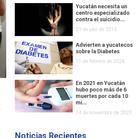
Yucatán necesita un
centro especializado
contra el suicidio...
23 de julio de 2013
Advierten a yucatecos
sobre la Diabetes
11 de febrero de 2024
En 2021 en Yucatán
hubo poco más de 6
muertes por cada 10
mi...
e
14 de noviembre de 2023
Noticias Recientes