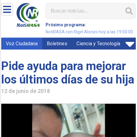
Próximo programa:
NotiRASA con Rigel Alonzo hoy a las 19:00:00
Voz Ciudadana
Boletines
Ciencia y Tecnología
Pide ayuda para mejorar
los últimos días de su hija
12 de junio de 2018